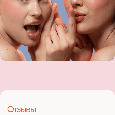
г. Махачкала,
ул. Гамидова 〡, д. 61, ТЦ
"Этажи"
Посмотреть на карте
НОМЕР ДЛЯ СВЯЗИ:91-25-33
СПЕЦИАЛЬНЫЕ ПРЕДЛОЖЕНИЯ
САЛОНЫ
УСЛУГИ И ПРАЙС
О НАС
ОТЗЫВЫ