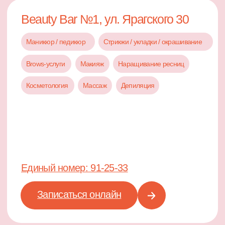
Маникюр / педикюр
Стрикжи / укладки / окрашивание
Brows-услуги
Косметология
Депиляция
Наращивание ресниц
Единый номер: 91-25-33
Записаться онлайн
Beauty Bar №3, ул. Советская 10
Маникюр / педикюр
Стрикжи / укладки / окрашивание
Brows-услуги
Макияж
Наращивание ресниц
Депиляция
Косметология