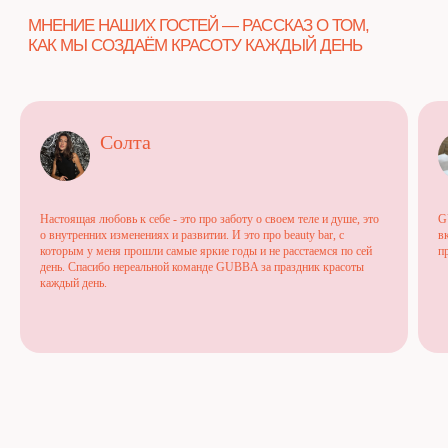
ОТВЕТЫ НА ВОПРОСЫ
* Meta признана экстремистской организацией и
запрещена на территории России
Солта
Пользовательское соглашение
Политика конфиденциальности
Настоящая любовь к себе - это про заботу о своем теле и душе, это
G
Публичная оферта
о внутренних изменениях и развитии. И это про beauty bar, с
в
которым у меня прошли самые яркие годы и не расстаемся по сей
п
Разработка сайта
день. Спасибо нереальной команде GUBBA за праздник красоты
каждый день.
ЕЖЕДНЕВНО, 09:00–21:00