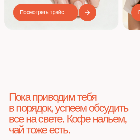
Мы знаем
как преобразить тебя
РАБОТАЕМ С 2014 ГОДА И ПОНИМАЕМ, ЧТО ВАЖНО:
Качественные
материалы
Используем только профессиональную
косметику премиум-класса, безопасную
для твоего здоровья.
Зоны релакса