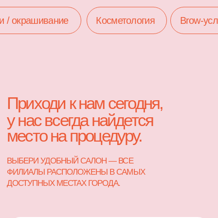
ДОСТУПНЫХ МЕСТАХ ГОРОДА.
Beauty Bar №1, ул. Ярагского 30
Маникюр / педикюр
Стрикжи / укладки / окрашивание
Brows-услуги
Макияж
Наращивание ресниц
Косметология
Массаж
Депиляция
Единый номер: 91-25-33
Записаться онлайн
Beauty Bar №2, ул. Ярагского 94а