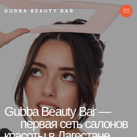
Gubba Beauty Bar —
первая сеть салонов
красоты в Дагестане
Записаться онлайн