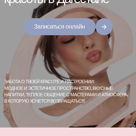
ЗАБОТА О ТВОЕЙ КРАСОТЕ И НАСТРОЕНИИ:
МОДНОЕ И ЭСТЕТИЧНОЕ ПРОСТРАНСТВО, ВКУСНЫЕ
НАПИТКИ, ТЕПЛОЕ ОБЩЕНИЕ С МАСТЕРАМИ И АТМОСФЕРА,
В КОТОРУЮ ХОЧЕТСЯ ВОЗВРАЩАТЬСЯ.
ки / окрашивание
Косметология
Brow-услуги
Депиляци
Приходи к нам сегодня,
у нас всегда найдется
место на процедуру.
ВЫБЕРИ УДОБНЫЙ САЛОН — ВСЕ
ФИЛИАЛЫ РАСПОЛОЖЕНЫ В САМЫХ